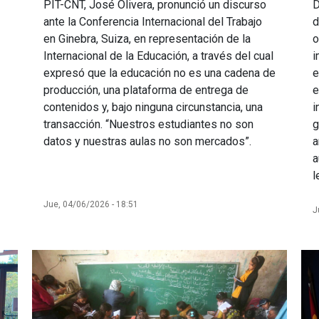
D
PIT-CNT, José Olivera, pronunció un discurso
d
ante la Conferencia Internacional del Trabajo
o
en Ginebra, Suiza, en representación de la
i
Internacional de la Educación, a través del cual
e
expresó que la educación no es una cadena de
e
producción, una plataforma de entrega de
i
contenidos y, bajo ninguna circunstancia, una
g
transacción. “Nuestros estudiantes no son
a
datos y nuestras aulas no son mercados”.
a
l
Jue, 04/06/2026 - 18:51
J
Imagen
Im