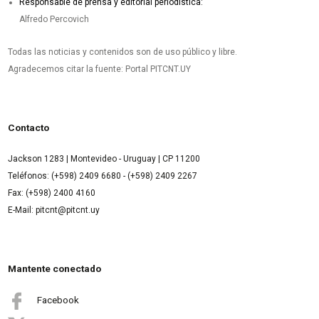
Responsable de prensa y editorial periodística:
Alfredo Percovich
Todas las noticias y contenidos son de uso público y libre.
Agradecemos citar la fuente: Portal PITCNT.UY
Contacto
Jackson 1283 | Montevideo - Uruguay | CP 11200
Teléfonos: (+598) 2409 6680 - (+598) 2409 2267
Fax: (+598) 2400 4160
E-Mail: pitcnt@pitcnt.uy
Mantente conectado
Facebook