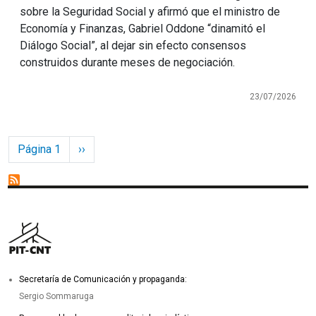
sobre la Seguridad Social y afirmó que el ministro de
Economía y Finanzas, Gabriel Oddone “dinamitó el
Diálogo Social”, al dejar sin efecto consensos
construidos durante meses de negociación.
23/07/2026
Paginación
Siguiente página
Página 1
››
Secretaría de Comunicación y propaganda:
Sergio Sommaruga