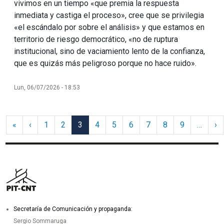
vivimos en un tiempo «que premia la respuesta
inmediata y castiga el proceso», cree que se privilegia
«el escándalo por sobre el análisis» y que estamos en
territorio de riesgo democrático, «no de ruptura
institucional, sino de vaciamiento lento de la confianza,
que es quizás más peligroso porque no hace ruido».
Lun, 06/07/2026 - 18:53
Paginación
Primera página
Página anterior
Si
«
‹
1
2
3
4
5
6
7
8
9
…
›
Secretaría de Comunicación y propaganda:
Sergio Sommaruga