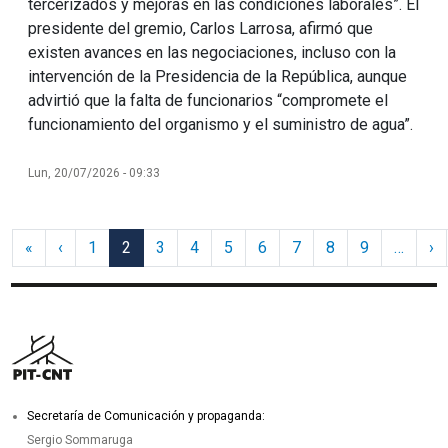
tercerizados y mejoras en las condiciones laborales”. El
presidente del gremio, Carlos Larrosa, afirmó que
existen avances en las negociaciones, incluso con la
intervención de la Presidencia de la República, aunque
advirtió que la falta de funcionarios “compromete el
funcionamiento del organismo y el suministro de agua”.
Lun, 20/07/2026 - 09:33
Paginación
Primera página
Página anterior
Si
«
‹
1
2
3
4
5
6
7
8
9
…
›
Secretaría de Comunicación y propaganda:
Sergio Sommaruga