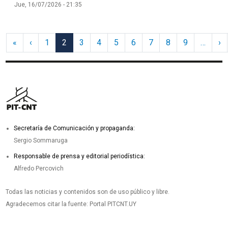
Jue, 16/07/2026 - 21:35
Paginación
Primera página
Página anterior
Si
«
‹
1
2
3
4
5
6
7
8
9
…
›
Secretaría de Comunicación y propaganda:
Sergio Sommaruga
Responsable de prensa y editorial periodística:
Alfredo Percovich
Todas las noticias y contenidos son de uso público y libre.
Agradecemos citar la fuente: Portal PITCNT.UY