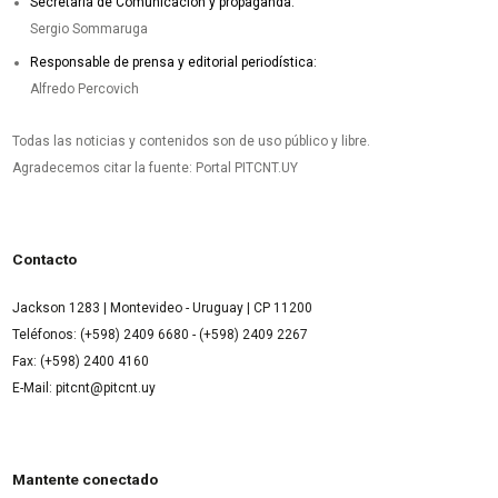
Secretaría de Comunicación y propaganda:
Sergio Sommaruga
Responsable de prensa y editorial periodística:
Alfredo Percovich
Todas las noticias y contenidos son de uso público y libre.
Agradecemos citar la fuente: Portal PITCNT.UY
Contacto
Jackson 1283 | Montevideo - Uruguay | CP 11200
Teléfonos: (+598) 2409 6680 - (+598) 2409 2267
Fax: (+598) 2400 4160
E-Mail: pitcnt@pitcnt.uy
Mantente conectado