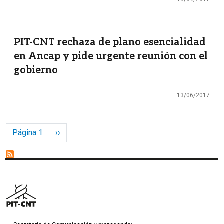
PIT-CNT rechaza de plano esencialidad
en Ancap y pide urgente reunión con el
gobierno
13/06/2017
Paginación
Siguiente página
Página 1
››