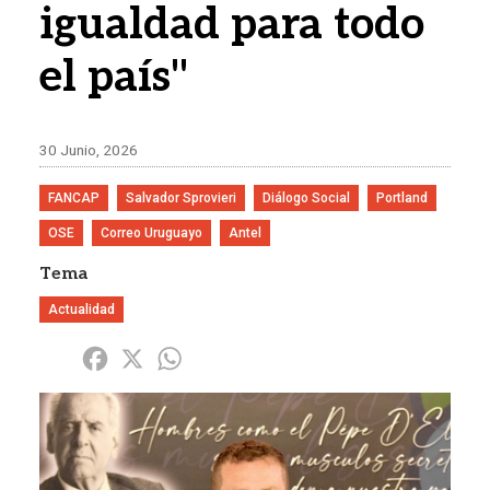
igualdad para todo
el país"
30 Junio, 2026
FANCAP
Salvador Sprovieri
Diálogo Social
Portland
OSE
Correo Uruguayo
Antel
Tema
Actualidad
Share
Facebook
X
WhatsApp
Imagen