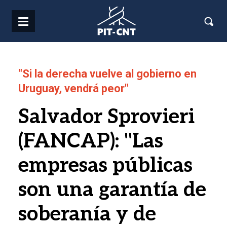
Pasar al contenido principal
"Si la derecha vuelve al gobierno en
Uruguay, vendrá peor"
Salvador Sprovieri
(FANCAP): "Las
empresas públicas
son una garantía de
soberanía y de