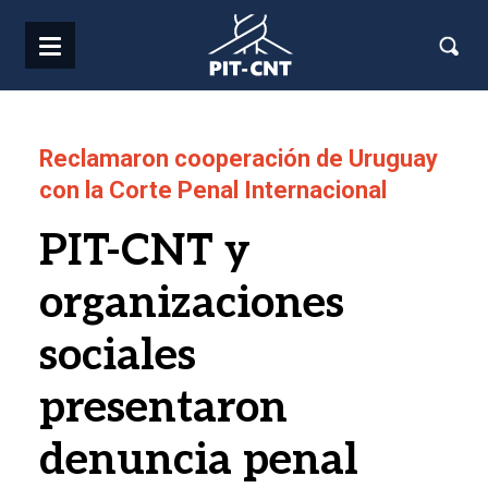
Pasar al contenido principal
Reclamaron cooperación de Uruguay
con la Corte Penal Internacional
PIT-CNT y
organizaciones
sociales
presentaron
denuncia penal