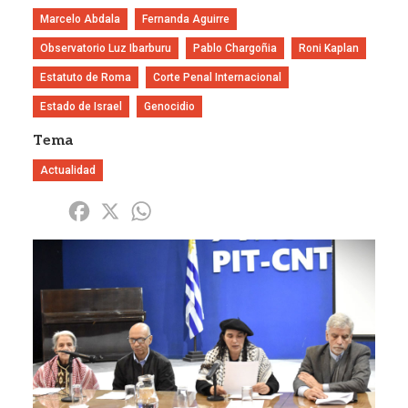
Marcelo Abdala
Fernanda Aguirre
Observatorio Luz Ibarburu
Pablo Chargoñia
Roni Kaplan
Estatuto de Roma
Corte Penal Internacional
Estado de Israel
Genocidio
Tema
Actualidad
Share
Facebook
X
WhatsApp
Imagen