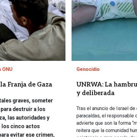
la ONU
Genocidio
 la Franja de Gaza
UNRWA: La hambrun
y deliberada
ntales graves, someter
Tras el anuncio de Israel d
para destruir a los
paracaídas, el responsable 
za, las autoridades y
advierte que son la forma “m
 los cinco actos
reitera que la comunidad hu
ara evitar ese crimen,