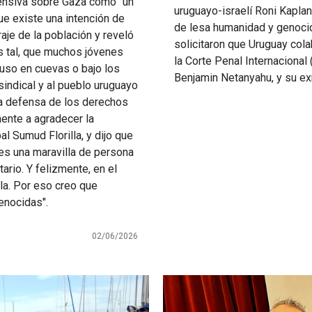
ofensiva sobre Gaza como “un
uruguayo-israelí Roni Kapla
e existe una intención de
de lesa humanidad y genocid
raje de la población y reveló
solicitaron que Uruguay col
es tal, que muchos jóvenes
la Corte Penal Internacional (
luso en cuevas o bajo los
Benjamin Netanyahu, y su ex
indical y al pueblo uruguayo
la defensa de los derechos
ente a agradecer la
al Sumud Florilla, y dijo que
"es una maravilla de persona
ario. Y felizmente, en el
a. Por eso creo que
enocidas".
02/06/2026
Imagen