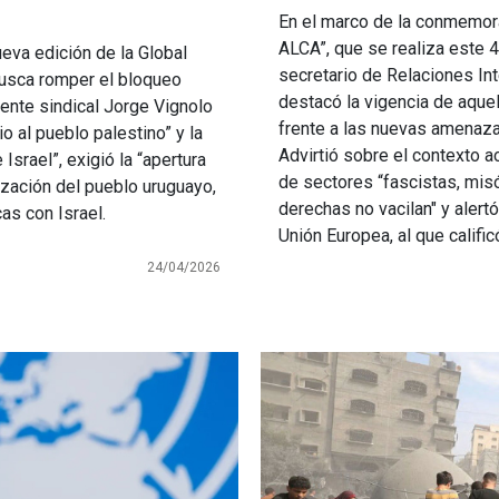
En el marco de la conmemora
ALCA”, que se realiza este 4
ueva edición de la Global
secretario de Relaciones Int
 busca romper el bloqueo
destacó la vigencia de aque
igente sindical Jorge Vignolo
frente a las nuevas amenaza
o al pueblo palestino” y la
Advirtió sobre el contexto a
Israel”, exigió la “apertura
de sectores “fascistas, mis
lización del pueblo uruguayo,
derechas no vacilan" y ale
as con Israel.
Unión Europea, al que calificó
24/04/2026
Imagen