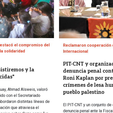
destacó el compromiso del
Reclamaron cooperación d
la solidaridad
Internacional
PIT-CNT y organizac
stiremos y la
denuncia penal cont
cidas"
Roni Kaplan por pre
crímenes de lesa hu
guay, Ahmad Alsweis, valoró
pueblo palestino
ido con el Secretariado
abordaron distintas líneas de
El PIT-CNT y un conjunto de
uación que atraviesa el
denuncia penal ante la Fiscal