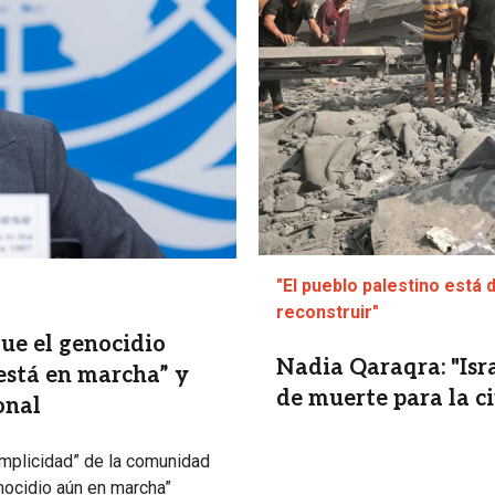
"El pueblo palestino está de
reconstruir"
ue el genocidio
Nadia Qaraqra: "Isr
 está en marcha” y
de muerte para la c
onal
omplicidad” de la comunidad
enocidio aún en marcha”