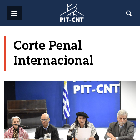
Pasar al contenido principal
Corte Penal
Internacional
Imagen