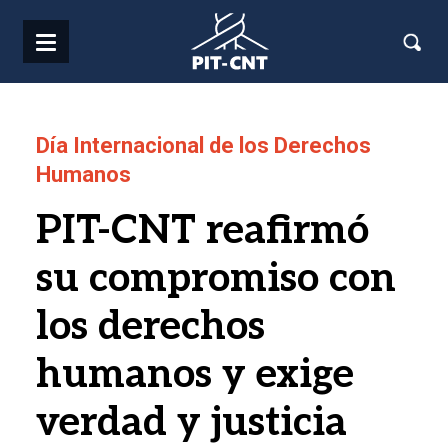
Pasar al contenido principal
Día Internacional de los Derechos
Humanos
PIT-CNT reafirmó
su compromiso con
los derechos
humanos y exige
verdad y justicia