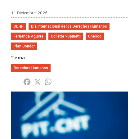
11 Diciembre, 2025
DDHH
Día Internacional de los Derechos Humanos
Fernanda Aguirre
Collette >Spinetti
Unesco
Plan Cóndor
Tema
Derechos Humanos
Share
Facebook
X
WhatsApp
Imagen