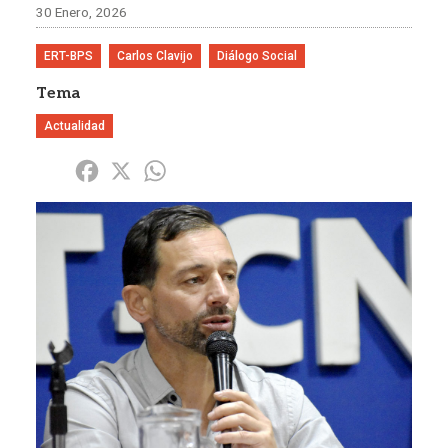
30 Enero, 2026
ERT-BPS
Carlos Clavijo
Diálogo Social
Tema
Actualidad
Share
Facebook
X
WhatsApp
Imagen