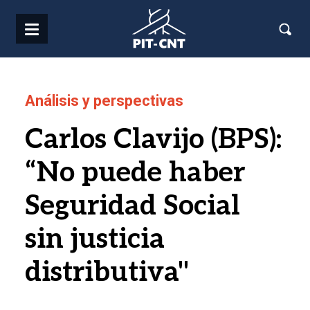
Pasar al contenido principal
Análisis y perspectivas
Carlos Clavijo (BPS):
“No puede haber
Seguridad Social
sin justicia
distributiva"