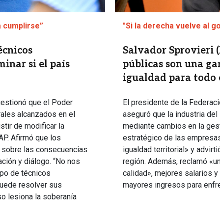
a cumplirse”
"Si la derecha vuelve al 
écnicos
Salvador Sprovieri 
inar si el país
públicas son una ga
igualdad para todo e
uestionó que el Poder
El presidente de la Federac
rales alcanzados en el
aseguró que la industria del
tir de modificar la
mediante cambios en la gest
AP. Afirmó que los
estratégico de las empresas
ó sobre las consecuencias
igualdad territorial» y advir
ación y diálogo. “No nos
región. Además, reclamó «un
po de técnicos
calidad», mejores salarios y
puede resolver sus
mayores ingresos para enfren
o lesiona la soberanía