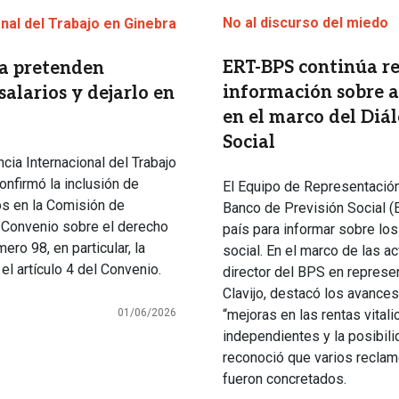
No al discurso del miedo
nal del Trabajo en Ginebra
ERT-BPS continúa re
ia pretenden
información sobre 
alarios y dejarlo en
en el marco del Diál
Social
cia Internacional del Trabajo
onfirmó la inclusión de
El Equipo de Representación 
os en la Comisión de
Banco de Previsión Social (E
l Convenio sobre el derecho
país para informar sobre los
ero 98, en particular, la
social. En el marco de las ac
el artículo 4 del Convenio.
director del BPS en represen
Clavijo, destacó los avance
01/06/2026
“mejoras en las rentas vital
independientes y la posibili
reconoció que varios reclam
fueron concretados.