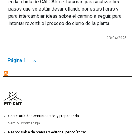
en la planta de CALCAR de Tarariras para analizar los
pasos que se están desarrollando por estas horas y
para intercambiar ideas sobre el camino a seguir, para
intentar revertir el proceso de cierre de la planta.
03/04/2025
Paginación
Siguiente página
Página 1
››
Secretaría de Comunicación y propaganda:
Sergio Sommaruga
Responsable de prensa y editorial periodística: