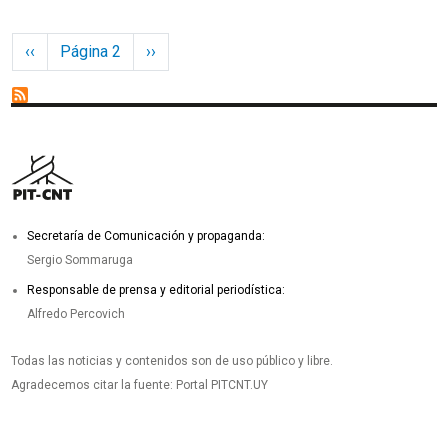
Paginación
Página anterior
Siguiente página
‹‹
Página 2
››
Secretaría de Comunicación y propaganda:
Sergio Sommaruga
Responsable de prensa y editorial periodística:
Alfredo Percovich
Todas las noticias y contenidos son de uso público y libre.
Agradecemos citar la fuente: Portal PITCNT.UY