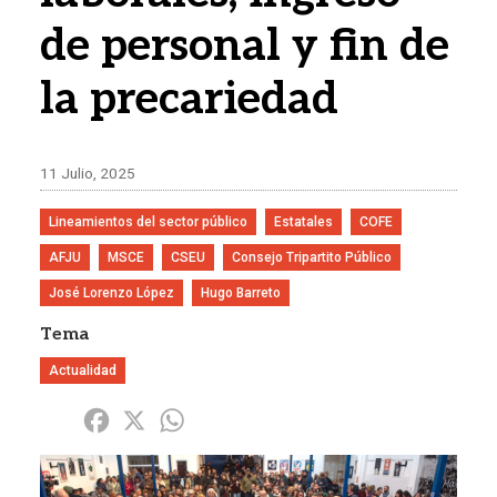
de personal y fin de
la precariedad
11 Julio, 2025
Lineamientos del sector público
Estatales
COFE
AFJU
MSCE
CSEU
Consejo Tripartito Público
José Lorenzo López
Hugo Barreto
Tema
Actualidad
Share
Facebook
X
WhatsApp
Imagen