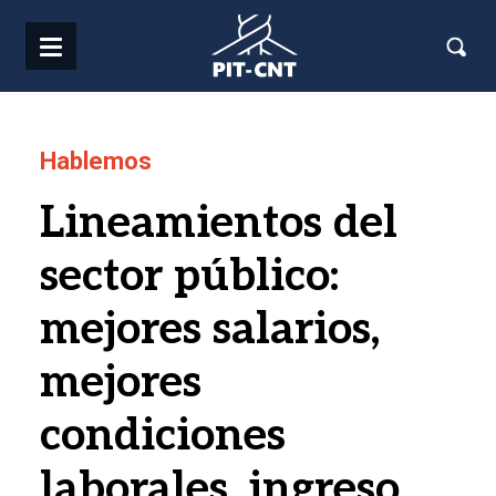
Pasar al contenido principal
Hablemos
Lineamientos del
sector público:
mejores salarios,
mejores
condiciones
laborales, ingreso