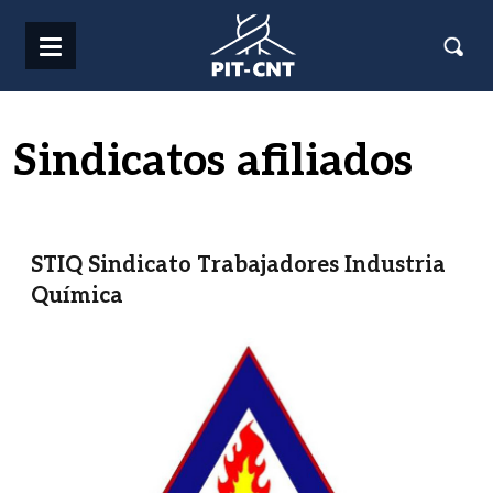
Pasar al contenido principal
Sindicatos afiliados
STIQ Sindicato Trabajadores Industria
Química
Imagen