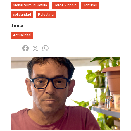
Global Sumud Flotilla
Jorge Vignolo
Torturas
solidaridad
Palestina
Tema
Actualidad
Share
Facebook
X
WhatsApp
Imagen