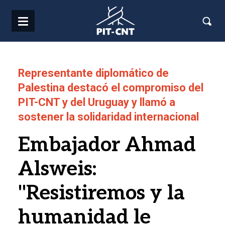
Pasar al contenido principal
Representante diplomático de
Palestina destacó el compromiso del
PIT-CNT y del Uruguay y llamó a
sostener la solidaridad internacional
Embajador Ahmad
Alsweis:
"Resistiremos y la
humanidad le