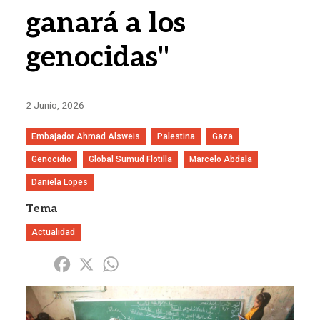
ganará a los
genocidas"
2 Junio, 2026
Embajador Ahmad Alsweis
Palestina
Gaza
Genocidio
Global Sumud Flotilla
Marcelo Abdala
Daniela Lopes
Tema
Actualidad
Share
Facebook
X
WhatsApp
Imagen