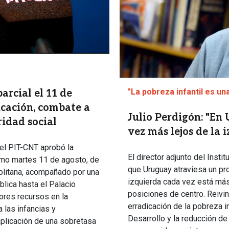
"La pobreza infantil es un
arcial el 11 de
ucación, combate a
Julio Perdigón: "En
ridad social
vez más lejos de la 
el PIT-CNT aprobó la
El director adjunto del Insti
ximo martes 11 de agosto, de
que Uruguay atraviesa un pro
olitana, acompañado por una
izquierda cada vez está más 
lica hasta el Palacio
posiciones de centro. Reivin
ores recursos en la
erradicación de la pobreza in
 las infancias y
Desarrollo y la reducción de 
aplicación de una sobretasa