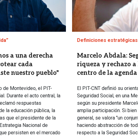
ida”
Definiciones estratégicas
mos a una derecha
Marcelo Abdala: Seg
cotear cada
riqueza y rechazo a 
ste nuestro pueblo"
centro de la agenda
ro de Montevideo, el PIT-
El PIT-CNT definió su orienta
. Durante el acto central, la
Seguridad Social, en una Me
, reclamó respuestas
según su presidente Marcelo
 de la educación pública, la
amplia participación. Si bien
ras que el presidente de la
general, se valora "un conju
 Estrategia Nacional de
haciendo abstracción de tod
 que persisten en el mercado
respecto a la Seguridad Socia