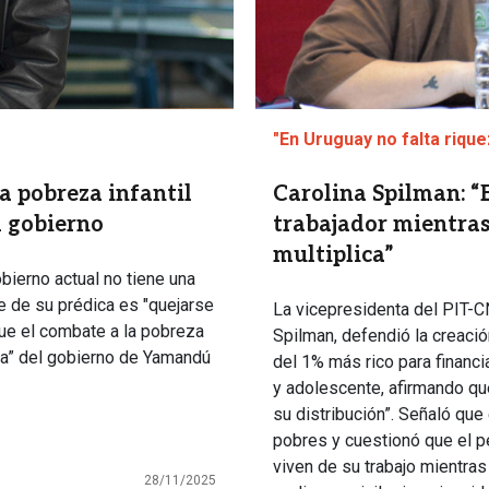
"En Uruguay no falta riquez
a pobreza infantil
Carolina Spilman: “E
l gobierno
trabajador mientras
multiplica”
bierno actual no tiene una
e de su prédica es "quejarse
La vicepresidenta del PIT-C
que el combate a la pobreza
Spilman, defendió la creaci
nia” del gobierno de Yamandú
del 1% más rico para financia
y adolescente, afirmando que 
su distribución”. Señaló que
pobres y cuestionó que el p
viven de su trabajo mientras
28/11/2025