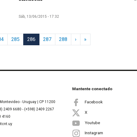
Sáb, 13/06/2015 - 17:32
Siguiente página
Última página
84
285
286
287
288
›
»
Mantente conectado
Facebook
Montevideo - Uruguay | CP 11200
8) 2409 6680 - (+598) 2409 2267
X
00 4160
Youtube
itcnt.uy
Instagram