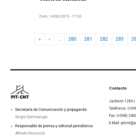
Dom, 14/06/2015 - 17:30
Paginación
Primera página
Página anterior
«
‹
…
280
281
282
283
2
Contacto
Jackson 1283 | 
Teléfonos: (+59
Secretaría de Comunicación y propaganda:
Fax: (+598) 24
Sergio Sommaruga
E-Mail: pitcnt@p
Responsable de prensa y editorial periodística:
Alfredo Percovich