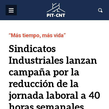
Pasar al contenido principal
“Más tiempo, más vida”
Sindicatos
Industriales lanzan
campaña por la
reducción de la
jornada laboral a 40
horas semanales