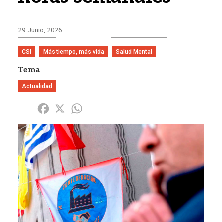
29 Junio, 2026
CSI
Más tiempo, más vida
Salud Mental
Tema
Actualidad
Share
Facebook
X
WhatsApp
Imagen