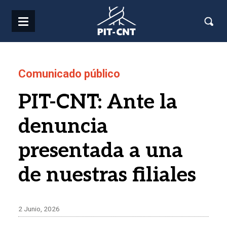
Pasar al contenido principal
Comunicado público
PIT-CNT: Ante la
denuncia
presentada a una
de nuestras filiales
2 Junio, 2026