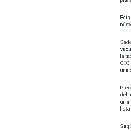
plan
Esta
núme
Sade
vacu
la t
CEO 
una 
Prec
del 
un i
list
Segú