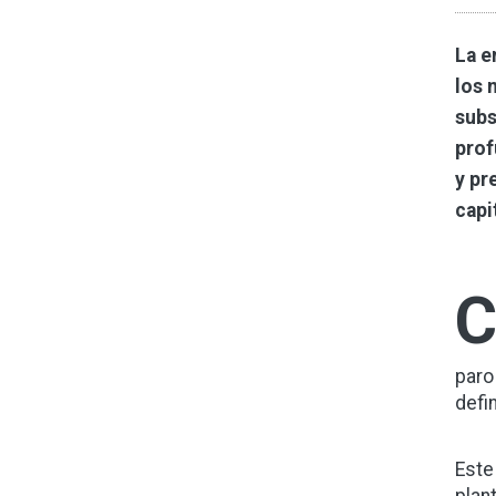
La e
los 
subs
prof
y pr
capi
paro
defi
Este