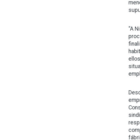
menc
supu
“A N
proc
fina
habi
ello
situ
empl
Desd
empr
Cons
sind
resp
comp
fábr