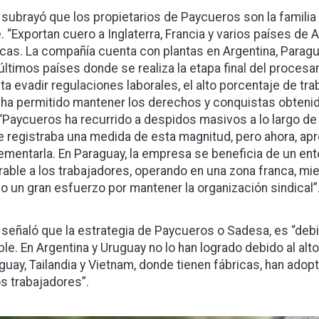
 subrayó que los propietarios de Paycueros son la famili
e. “Exportan cuero a Inglaterra, Francia y varios países d
icas. La compañía cuenta con plantas en Argentina, Paragua
últimos países donde se realiza la etapa final del proces
nta evadir regulaciones laborales, el alto porcentaje de tra
ha permitido mantener los derechos y conquistas obtenidas
“Paycueros ha recurrido a despidos masivos a lo largo de
e registraba una medida de esta magnitud, pero ahora, apr
ementarla. En Paraguay, la empresa se beneficia de un ent
rable a los trabajadores, operando en una zona franca, mi
o un gran esfuerzo por mantener la organización sindical”
 señaló que la estrategia de Paycueros o Sadesa, es “debili
ble. En Argentina y Uruguay no lo han logrado debido al alto
guay, Tailandia y Vietnam, donde tienen fábricas, han adopt
os trabajadores”.