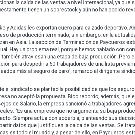
ionan la caída de las ventas a nivel internacional, ya que s
estamente tienen un sobrestock y aún no han podido rever
ike y Adidas les exportan cuero para calzado deportivo. An
eso de producción terminado; sin embargo, en la actualida
lizan en Asia. La sección de Terminación de Paycueros es
tual. Hay un problema real, porque hemos hablado con com
s también atraviesan una etapa de baja producción. Pero 
ación para despedir a 50 trabajadores de una lista previa
eados más al seguro de paro”, remarcó el dirigente sindic
e el sindicato se planteó la posibilidad de que los seguros
esa no aceptó la propuesta. Bico recordó, además, que e
ejos de Salario, la empresa sancionó a trabajadores agre
icales. “Es una empresa que no argumenta su baja produc
ecto. Siempre actúa con soberbia, planteando sus decis
artir datos que justifiquen la caída de las ventas. Se tr
icas en todo el mundo y, a pesar de ello, en Paycueros es