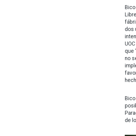
Bico
Libr
fábr
dos 
inte
UOC 
que 
no s
impl
favo
hech
Bico
posi
Para
de l