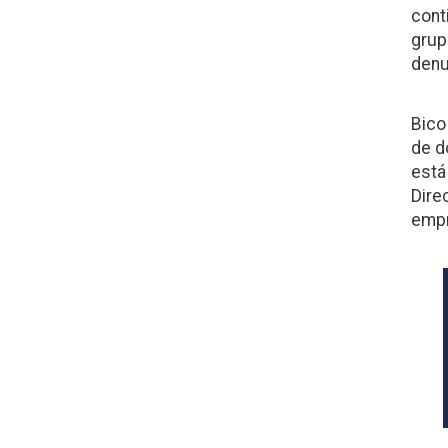
cont
grup
denu
Bico
de d
está
Dire
empr