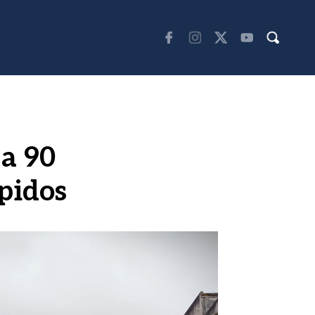
 a 90
pidos