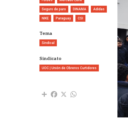
Seguro de paro
DINAMA
Adidas
NIKE
Paraguay
CSI
Tema
Sindical
Sindicato
UOC | Unión de Obreros Curtidores
Share
Facebook
X
WhatsApp