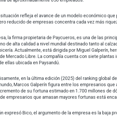
tilla de aproximadamente 650 empleados.
 situación refleja el avance de un modelo económico que 
ro reducido de empresas concentra cada vez más riquez
sa, la firma propietaria de Paycueros, es una de las prin
no de alta calidad a nivel mundial destinado tanto al calz
apicería. Actualmente, está dirigida por Miguel Galperín, 
de Mercado Libre. La compañía cuenta con siete plantas in
de ellas ubicada en Paysandú.
isamente, en la última edición (2025) del ranking global 
mundo, Marcos Galperín figura entre los empresarios que 
ncremento de su fortuna estimado en 1.700 millones de dó
a de empresarios que amasan mayores fortunas está enca
n expresó Bico, el argumento de la empresa es la baja prod