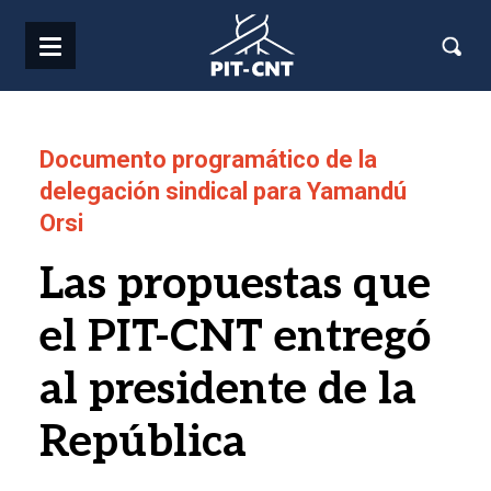
Pasar al contenido principal
Documento programático de la
delegación sindical para Yamandú
Orsi
Las propuestas que
el PIT-CNT entregó
al presidente de la
República