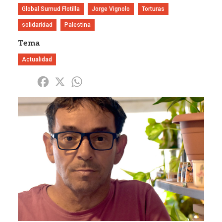
Global Sumud Flotilla
Jorge Vignolo
Torturas
solidaridad
Palestina
Tema
Actualidad
Share
Facebook
X
WhatsApp
Imagen