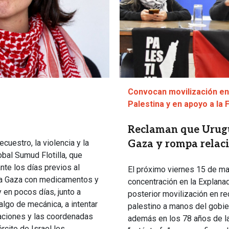
Convocan movilización en
Palestina y en apoyo a la 
Reclaman que Urugu
cuestro, la violencia y la
Gaza y rompa relaci
lobal Sumud Flotilla, que
nte los días previos al
El próximo viernes 15 de may
ar a Gaza con medicamentos y
concentración en la Explana
 en pocos días, junto a
posterior movilización en re
 algo de mecánica, a intentar
palestino a manos del gobie
caciones y las coordenadas
además en los 78 años de la
rcito de Israel les