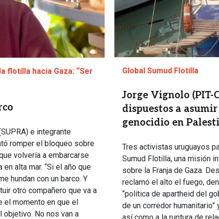
Global Sumud Flotilla
 flotilla hacia Gaza: “Ser
Jorge Vignolo (PIT-C
rco
dispuestos a asumir 
genocidio en Palest
 (SUPRA) e integrante
entó romper el bloqueo sobre
Tres activistas uruguayos pa
 que volvería a embarcarse
Sumud Flotilla, una misión 
 en alta mar. “Si el año que
sobre la Franja de Gaza. Desd
 me hundan con un barco. Y
reclamó el alto el fuego, den
tuir otro compañero que va a
“política de apartheid del go
e el momento en que el
de un corredor humanitario” 
 objetivo. No nos van a
así como a la ruptura de rel