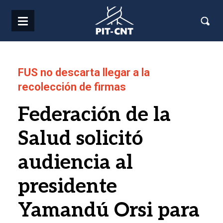
Pasar al contenido principal
FUS no descarta llegar a la
recolección de firmas
Federación de la
Salud solicitó
audiencia al
presidente
Yamandú Orsi para