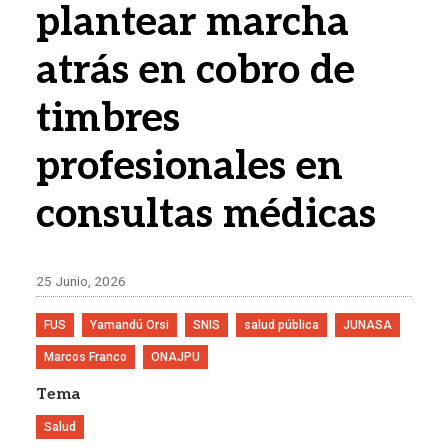
plantear marcha
atrás en cobro de
timbres
profesionales en
consultas médicas
25 Junio, 2026
FUS
Yamandú Orsi
SNIS
salud pública
JUNASA
Marcos Franco
ONAJPU
Tema
Salud