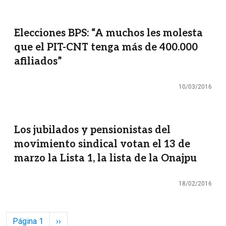
Elecciones BPS: “A muchos les molesta
que el PIT-CNT tenga más de 400.000
afiliados”
10/03/2016
Los jubilados y pensionistas del
movimiento sindical votan el 13 de
marzo la Lista 1, la lista de la Onajpu
18/02/2016
Paginación
Siguiente página
Página 1
››