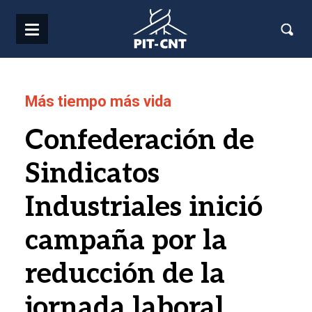
Pasar al contenido principal
Más tiempo más vida
Confederación de
Sindicatos
Industriales inició
campaña por la
reducción de la
jornada laboral