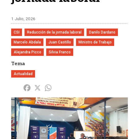
1 Julio, 2026
CSI
Reducción de la jornada laboral
Danilo Dardano
Marcelo Abdala
Juan Castillo
Ministro de Trabajo
Alejandra Picco
Silvia Franco
Tema
Actualidad
Share
Facebook
X
WhatsApp
Imagen