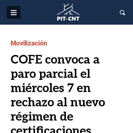
Pasar al contenido principal
Movilización
COFE convoca a
paro parcial el
miércoles 7 en
rechazo al nuevo
régimen de
certificaciones