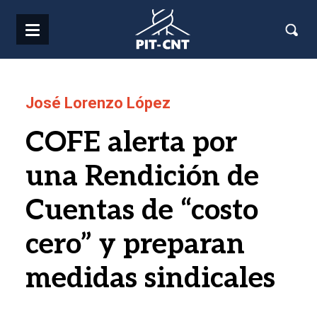
Pasar al contenido principal
José Lorenzo López
COFE alerta por
una Rendición de
Cuentas de “costo
cero” y preparan
medidas sindicales