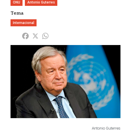
ONU
Antonio Guterres
Tema
Internacional
Share
Facebook
X
WhatsApp
Imagen
Antonio Guterres