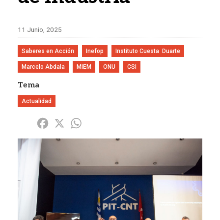
11 Junio, 2025
Saberes en Acción
Inefop
Instituto Cuesta  Duarte
Marcelo Abdala
MIEM
ONU
CSI
Tema
Actualidad
Share
Facebook
X
WhatsApp
Imagen