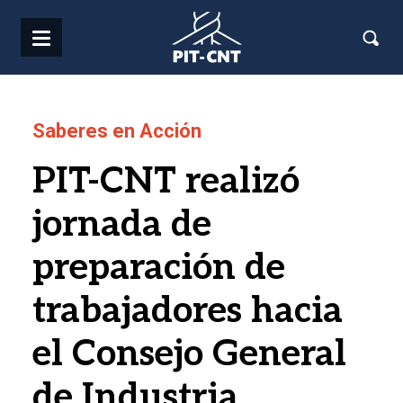
Pasar al contenido principal
Saberes en Acción
PIT-CNT realizó
jornada de
preparación de
trabajadores hacia
el Consejo General
de Industria