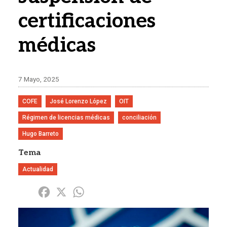
certificaciones
médicas
7 Mayo, 2025
COFE
José Lorenzo López
OIT
Régimen de licencias médicas
conciliación
Hugo Barreto
Tema
Actualidad
Share
Facebook
X
WhatsApp
Imagen