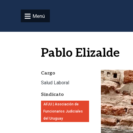
Pasar al contenido principal
Menú
Pablo Elizalde
Imagen
Cargo
Salud Laboral
Sindicato
AFJU | Asociación de
Funcionarios Judiciales
del Uruguay