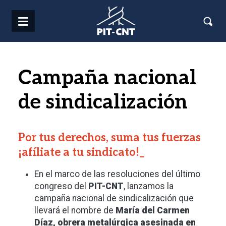
Pasar al contenido principal
Campaña nacional
de sindicalización
Por tus derechos, suma tus fuerzas
¡afíliate a tu sindicato!_
En el marco de las resoluciones del último
congreso del
PIT-CNT
, lanzamos la
campaña nacional de sindicalización que
llevará el nombre de
María del Carmen
Díaz, obrera metalúrgica asesinada en