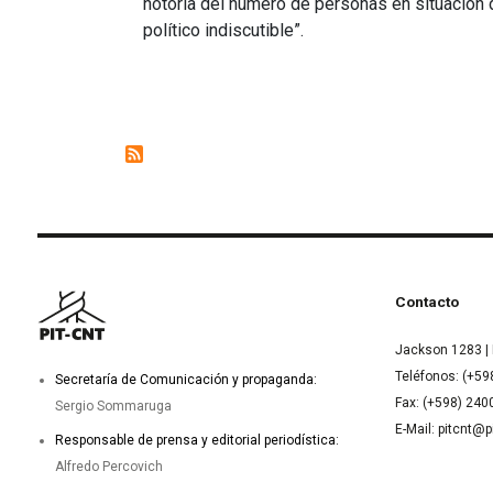
notoria del número de personas en situación d
político indiscutible”.
Contacto
Jackson 1283 | 
Teléfonos: (+59
Secretaría de Comunicación y propaganda:
Fax: (+598) 24
Sergio Sommaruga
E-Mail: pitcnt@p
Responsable de prensa y editorial periodística:
Alfredo Percovich