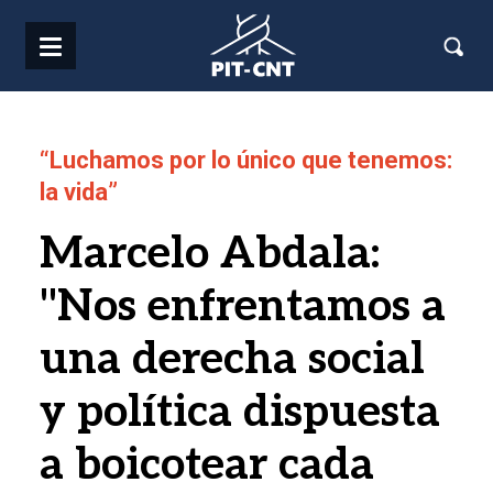
Pasar al contenido principal
“Luchamos por lo único que tenemos:
la vida”
Marcelo Abdala:
"Nos enfrentamos a
una derecha social
y política dispuesta
a boicotear cada