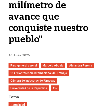
milímetro de
avance que
conquiste nuestro
pueblo"
10 Junio, 2026
Paro general parcial
Marcelo Abdala
Alejandra Pereira
114ª Conferencia Internacional del Trabajo
Cámara de Industrias del Uruguay
Universidad de la República
1%
Tema
Actualidad