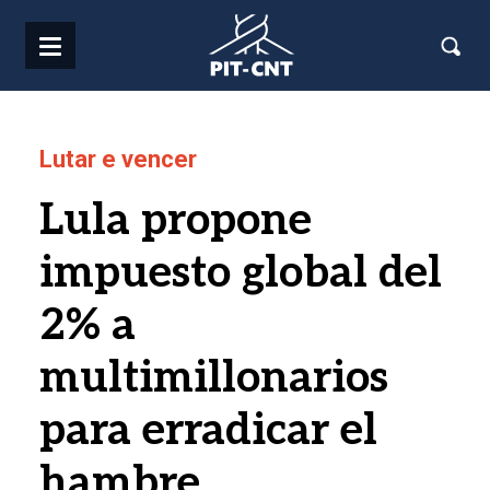
Pasar al contenido principal
Lutar e vencer
Lula propone
impuesto global del
2% a
multimillonarios
para erradicar el
hambre