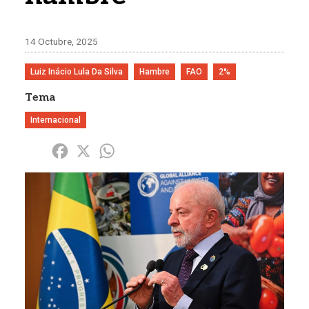
14 Octubre, 2025
Luiz Inácio Lula Da Silva
Hambre
FAO
2%
Tema
Internacional
Share
Facebook
X
WhatsApp
Imagen