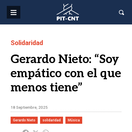
Pasar al contenido principal
Solidaridad
Gerardo Nieto: “Soy
empático con el que
menos tiene”
18 Septiembre, 2025
Gerardo Nieto
solidaridad
Música