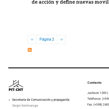
de acción y define nuevas movil
Paginación
Página anterior
Siguiente página
‹‹
Página 2
››
Contacto
Jackson 1283 | 
Teléfonos: (+59
Secretaría de Comunicación y propaganda:
Fax: (+598) 24
Sergio Sommaruga