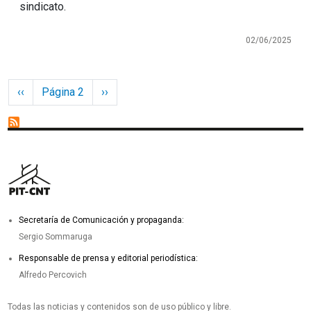
sindicato.
02/06/2025
Paginación
Página anterior
Siguiente página
‹‹
Página 2
››
Secretaría de Comunicación y propaganda:
Sergio Sommaruga
Responsable de prensa y editorial periodística:
Alfredo Percovich
Todas las noticias y contenidos son de uso público y libre.