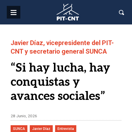
Pasar al contenido principal
Javier Díaz, vicepresidente del PIT-
CNT y secretario general SUNCA
“Si hay lucha, hay
conquistas y
avances sociales”
28 Junio, 2026
SUNCA
Javier Díaz
Entrevista