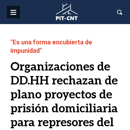
Pasar al contenido principal
"Es una forma encubierta de
impunidad"
Organizaciones de
DD.HH rechazan de
plano proyectos de
prisión domiciliaria
para represores del