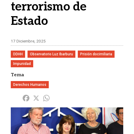
terrorismo de
Estado
17 Diciembre, 2025
DDHH
Observatorio Luz Ibarburu
Prisión docimiliaria
Impunidad
Tema
Derechos Humanos
Share
Facebook
X
WhatsApp
Imagen