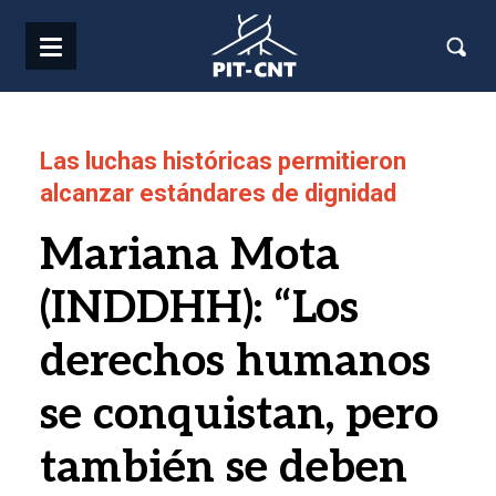
Pasar al contenido principal
Las luchas históricas permitieron
alcanzar estándares de dignidad
Mariana Mota
(INDDHH): “Los
derechos humanos
se conquistan, pero
también se deben