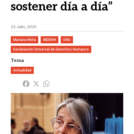
sostener día a día”
22 Julio, 2025
Mariana Mota
INDDHH
ONU
Declaración Universal de Derechos Humanos
Tema
Actualidad
Share
Facebook
X
WhatsApp
Imagen