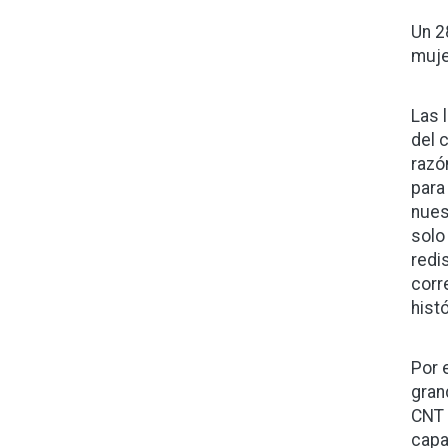
Un 2
muje
Las 
del 
razó
para
nues
solo
redi
corr
histó
Por 
gran
CNT 
capa