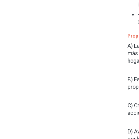
Prop
A) L
más 
hoga
B) E
prop
C) C
acci
D) A