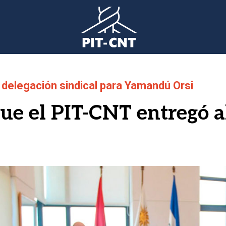
delegación sindical para Yamandú Orsi
ue el PIT-CNT entregó a
gen