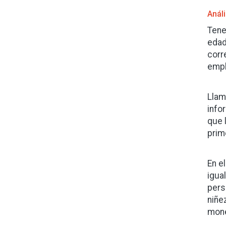
Anál
Tene
edad
corr
empl
Llam
info
que 
prim
En e
igua
pers
niñe
mone