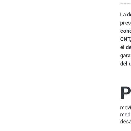
La d
pres
conc
CNT,
el d
gara
del 
movi
medi
desar