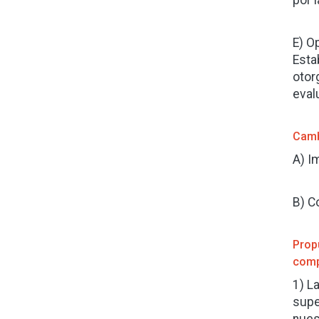
por l
E) O
Esta
otor
eval
Camb
A) I
B) C
Prop
comp
1) L
supe