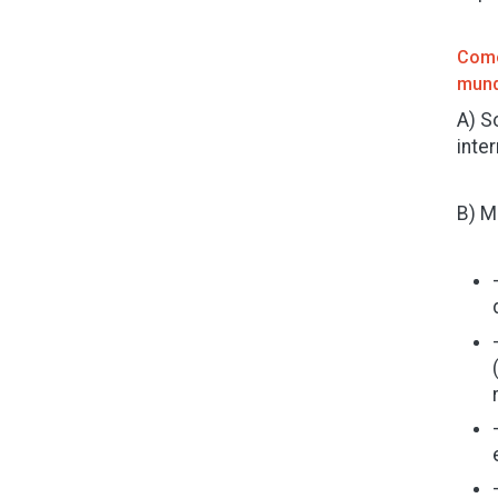
Como
mund
A) S
inte
B) M