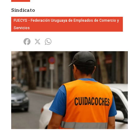
Sindicato
FUECYS - Federación Uruguaya de Empleados de Comercio y
Servicios
Share
Facebook
X
WhatsApp
Imagen