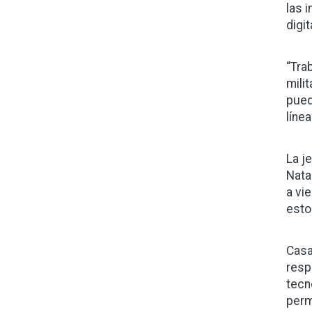
las 
digi
“Tra
mili
pued
líne
La j
Nata
a vi
esto
Casa
resp
tecn
perm