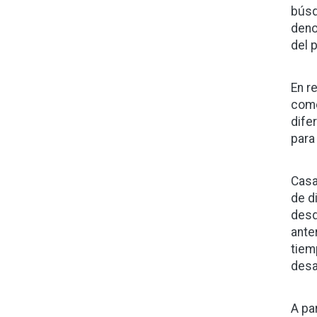
búsq
deno
del 
En r
come
dife
para
Casa
de d
desd
ante
tiem
desa
A pa