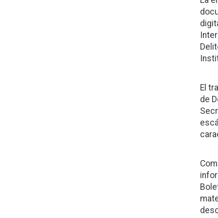
La e
docu
digi
Inte
Deli
Inst
El tr
de D
Secr
escá
cara
Como
info
Bole
mate
desc