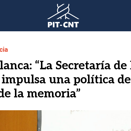
cia
lanca: “La Secretaría d
 impulsa una política d
 de la memoria”
gen