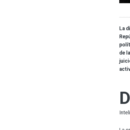
La d
Repú
polí
de l
juic
acti
Intel