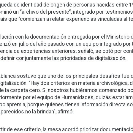
ueda de identidad de origen de personas nacidas entre 19
minó un “archivo del presente”, integrado por testimonios
país que “comienzan a relatar experiencias vinculadas al t
elación con la documentación entregada por el Ministerio del
nzó en julio del año pasado con un equipo integrado por tr
rencia de experiencias anteriores, señaló, se optó por con
 definir conjuntamente las prioridades de digitalización.
blanca sostuvo que uno de los principales desafíos fue 
igitalización. “Hay dos criterios en materia archivológica
e la carpeta cero. Si nosotros hubiéramos comenzado por a
riormente por el equipo de Humanidades, quizás estaríamos
po apremia, porque quienes tienen información directa s
parecidos no la brindan”, afirmó.
rtir de ese criterio, la mesa acordó priorizar documentaci