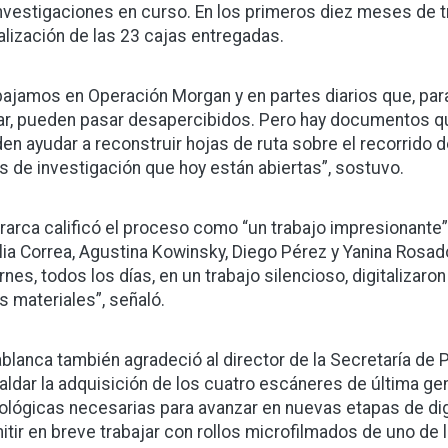
investigaciones en curso. En los primeros diez meses de t
talización de las 23 cajas entregadas.
bajamos en Operación Morgan y en partes diarios que, para 
tar, pueden pasar desapercibidos. Pero hay documentos qu
en ayudar a reconstruir hojas de ruta sobre el recorrido
as de investigación que hoy están abiertas”, sostuvo.
erarca calificó el proceso como “un trabajo impresionante
lia Correa, Agustina Kowinsky, Diego Pérez y Yanina Rosado
ernes, todos los días, en un trabajo silencioso, digitalizar
s materiales”, señaló.
blanca también agradeció al director de la Secretaría de P
aldar la adquisición de los cuatro escáneres de última ge
ológicas necesarias para avanzar en nuevas etapas de digi
itir en breve trabajar con rollos microfilmados de uno de 