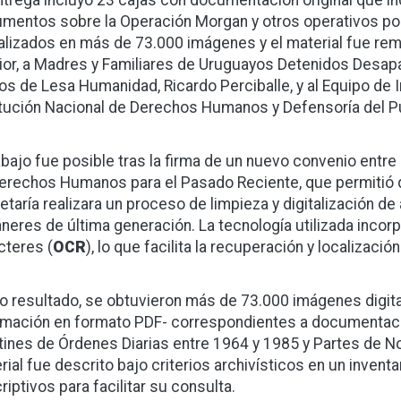
ntrega incluyó 23 cajas con documentación original que 
mentos sobre la Operación Morgan y otros operativos po
talizados en más de 73.000 imágenes y el material fue remit
rior, a Madres y Familiares de Uruguayos Detenidos Desapa
tos de Lesa Humanidad, Ricardo Perciballe, y al Equipo de 
itución Nacional de Derechos Humanos y Defensoría del P
abajo fue posible tras la firma de un nuevo convenio entre e
erechos Humanos para el Pasado Reciente, que permitió q
etaría realizara un proceso de limpieza y digitalización d
neres de última generación. La tecnología utilizada incor
cteres (
OCR
), lo que facilita la recuperación y localizació
 resultado, se obtuvieron más de 73.000 imágenes digita
rmación en formato PDF- correspondientes a documentaci
tines de Órdenes Diarias entre 1964 y 1985 y Partes de 
rial fue descrito bajo criterios archivísticos en un invent
riptivos para facilitar su consulta.