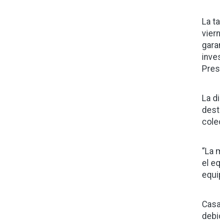
La t
vier
gara
inve
Pres
La d
dest
cole
“La 
el e
equip
Casa
debi