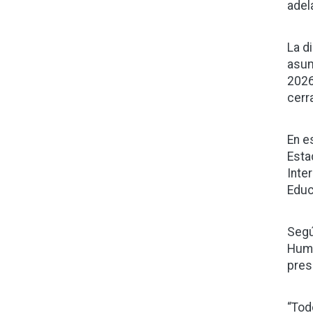
adel
La d
asum
2026
cerr
En e
Esta
Inte
Educ
Segú
Huma
pres
“Tod