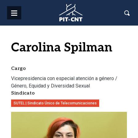
Pasar al contenido principal
Carolina Spilman
Cargo
Vicepresidencia con especial atención a género /
Género, Equidad y Diversidad Sexual
Sindicato
SUTEL | Sindicato Único de Telecomunicaciones
Imagen